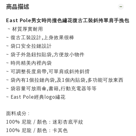
商品描述
East Pole
男女時尚撞色繡花復古工裝斜挎單肩手挽包
~
材質厚實耐用
~
,
復古工裝設計
上身效果很棒
~
袋口安全拉鏈設計
~
,
袋子外急鈕扣貼袋
方便放小物件
~
時尚精美內裡內袋
~
,
可調整長度肩帶
可單肩或斜挎斜揹
~
1
,
1
,
袋內有
個拉鏈內袋
及
個內貼袋
多功能可放東西
~
,
,
袋容量可放雨傘
書籍
行動充電器等等
~ East Pole
logo
經典
繡花
:
面料成分
100%
/
尼龍
顏色：迷彩杏底平紋
100%
/
尼龍
顏色：卡其色