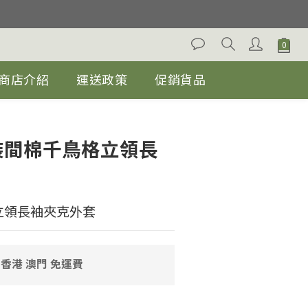
。
-40%優惠, 除促銷貨品.
。
商店介紹
運送政策
促銷貨品
立即購買
男裝間棉千鳥格立領長
立領長袖夾克外套
 香港 澳門 免運費