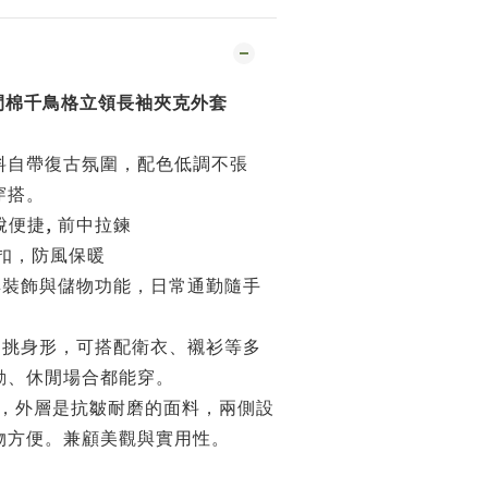
間棉千鳥格立領長袖夾克外套
料自帶復古氛圍，配色低調不張
穿搭。
,
脫便捷
前中拉鍊
扣，防風保暖
具裝飾與儲物功能，日常通勤隨手
不挑身形，可搭配衛衣、襯衫等多
勤、休閒場合都能穿。
，外層是抗皺耐磨的面料，兩側設
物方便。兼顧美觀與實用性。