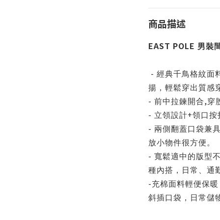
商品描述
EAST POLE
男裝
-
經典千鳥格紋面
揚，輕鬆穿出質感
-
,
前中拉鍊開合
穿
-
+
立領設計
領口按
-
兩側翻蓋口袋兼
放小物件很方便。
-
寬鬆適中的版型
種內搭，日常、通
-
充棉面料輕便保暖
斜插口袋，日常儲