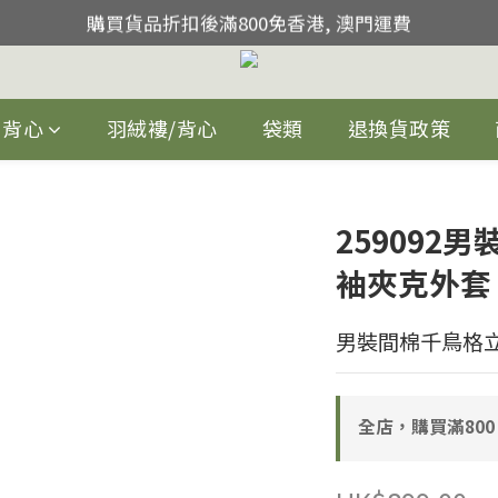
註冊成為會員，首次購買滿 800 元即可享有 100 元現金回饋
購買貨品折扣後滿800免香港, 澳門運費
2026-30/06/2026期間購買任何2件以上貨品,即可獲得額外10
註冊成為會員，首次購買滿 800 元即可享有 100 元現金回饋
背心
羽絨褸/背心
袋類
退換貨政策
259092
袖夾克外套
男裝間棉千鳥格
全店，購買滿800