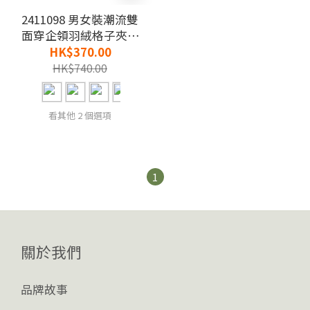
2411098 男女裝潮流雙
面穿企領羽絨格子夾棉
領子羽絨背心
HK$370.00
HK$740.00
看其他 2 個選項
1
關於我們
品牌故事