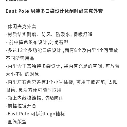
East Pole
男装多口袋设计休闲时尚夹克外套
-
休闲夹克外套
-
,
材质结实耐磨、防风、防泼水
保暖舒适
-
,
.
前中撞色织布设计
时尚有型
-
12
,
8
4
多达
个多功能口袋设计
面有
个及内里
个
可置放
不同所需用品
-
,
,
内里含丰富独特多袋设计
袋内有充足的空间
可放置
大小不同的对象
-
1
,
,
内里左右两旁各有
个小号插袋
可用于放置笔
太阳
,
眼镜
灵活方便可随时取用
-
,
领上内藏拉链帽
防晒防雨
-
前幅拉链开合
-East Pole
logo
可拆卸
袖标
-
直筒版型