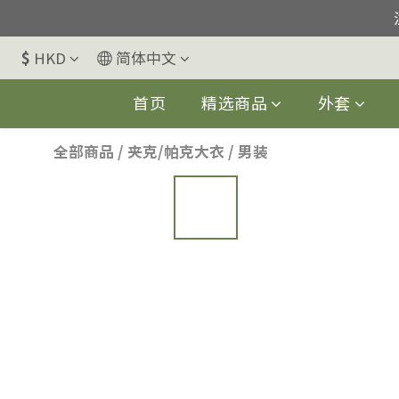
$
HKD
简体中文
父亲节优惠, 01/
首页
精选商品
外套
全部商品
/
夹克/帕克大衣
/
男装