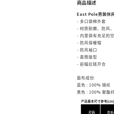
商品描述
East Pole
男装休
-
多口袋棉外套
-
材质耐磨、防风
-
内里袋有充足的
-
防风保暖帽
-
防风袖口
-
直筒版型
-
前幅拉链开合
:
面布成份
: 100%
蓝色
锦纶
: 100%
黑色
聚酯