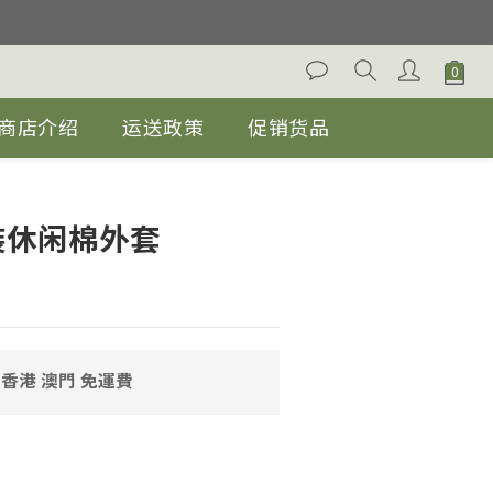
。
。
%优惠, 除促销货品.
商店介绍
运送政策
促销货品
。
立即购买
男装休闲棉外套
 香港 澳門 免運費