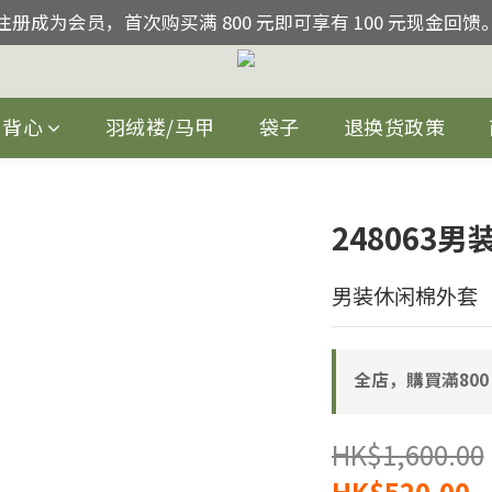
注册成为会员，首次购买满 800 元即可享有 100 元现金回馈
注册成为会员，首次购买满 800 元即可享有 100 元现金回馈
购买货品折扣后满800免香港, 澳门运费
06/2026-30/06/2026期间购买任何2件货品,即可获得额外15
背心
羽绒褛/马甲
袋子
退换货政策
注册成为会员，首次购买满 800 元即可享有 100 元现金回馈
248063
男装休闲棉外套
全店，購買滿800
HK$1,600.00
HK$520.00